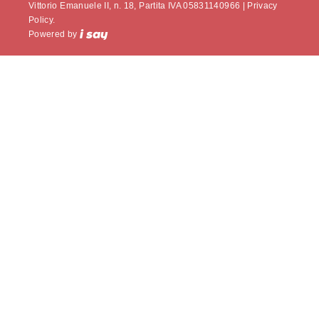
Vittorio Emanuele II, n. 18, Partita IVA 05831140966 |
Privacy
Policy.
Powered by