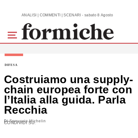
Skip to main content
ANALISI | COMMENTI | SCENARI - sabato 8 Agosto 2026
DIFESA
Costruiamo una supply-
chain europea forte con
l’Italia alla guida. Parla
Recchia
Di
Ferruccio Michelin
CONDIVIDI SU: