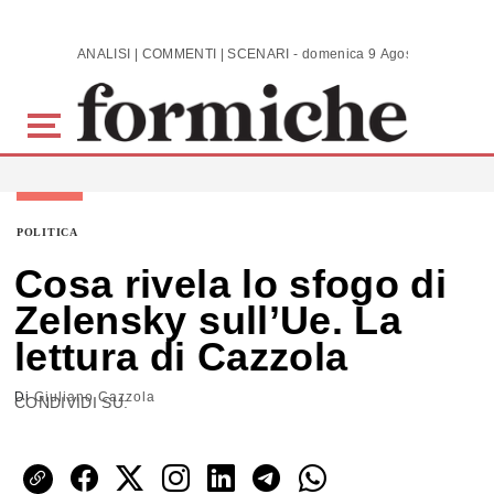
Skip to main content
ANALISI | COMMENTI | SCENARI - domenica 9 Agosto 2026
POLITICA
Cosa rivela lo sfogo di
Zelensky sull’Ue. La
lettura di Cazzola
Di
Giuliano Cazzola
CONDIVIDI SU: