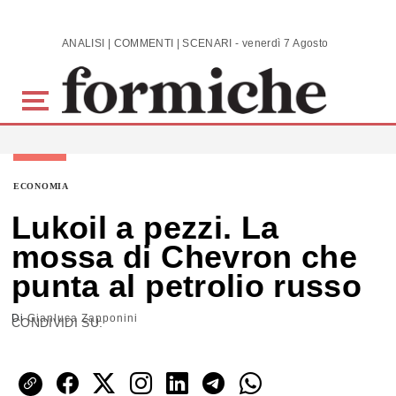
Skip to main content
ANALISI | COMMENTI | SCENARI - venerdì 7 Agosto 2026
ECONOMIA
Lukoil a pezzi. La
mossa di Chevron che
punta al petrolio russo
Di
Gianluca Zapponini
CONDIVIDI SU: