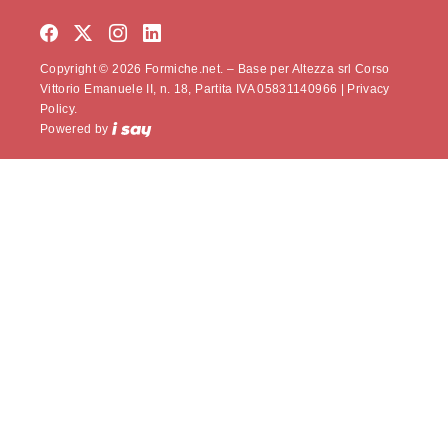
Copyright © 2026 Formiche.net. – Base per Altezza srl Corso
Vittorio Emanuele II, n. 18, Partita IVA 05831140966 |
Privacy
Policy.
Powered by