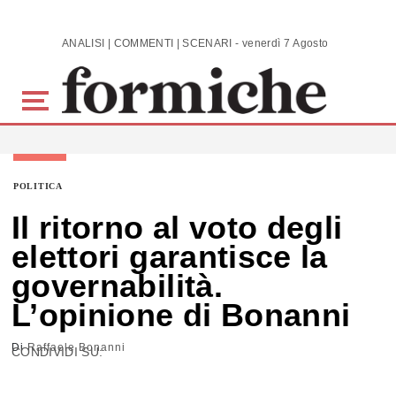
Skip to main content
ANALISI | COMMENTI | SCENARI - venerdì 7 Agosto 2026
POLITICA
Il ritorno al voto degli
elettori garantisce la
governabilità.
L’opinione di Bonanni
Di
Raffaele Bonanni
CONDIVIDI SU: