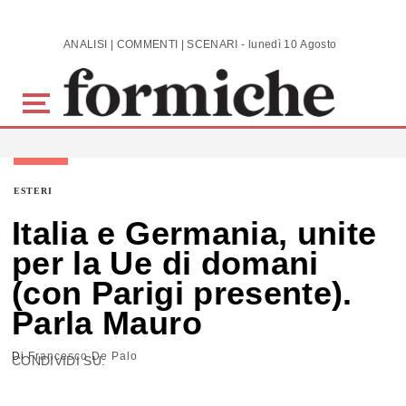
Skip to main content
ANALISI | COMMENTI | SCENARI - lunedì 10 Agosto 2026
ESTERI
Italia e Germania, unite
per la Ue di domani
(con Parigi presente).
Parla Mauro
Di
Francesco De Palo
CONDIVIDI SU: