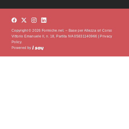
Copyright © 2026 Formiche.net. – Base per Altezza srl Corso
Vittorio Emanuele II, n. 18, Partita IVA 05831140966 |
Privacy
Policy.
Powered by