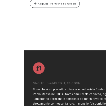
Aggiungi Formiche su Google
ANALISI, COMMENTI, SCENARI
Formiche è un progetto culturale ed editoriale fondat
Paolo Messa nel 2004. Nato come rivista cartacea, o
l’arcipelago Formiche è composto da realtà diverse 
strettamente connesse fra loro: il mensile (disponibile