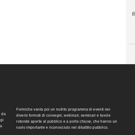
I
Formiche vanta poi un nutrito programma di eventi nei
o da
diversi formati di convegni, webinair, seminari e tavole
ggi
rotonde aperte al pubblico e a porte chiuse, che hanno un
ma
ruolo importante e riconosciuto nel dibattito pubblico.