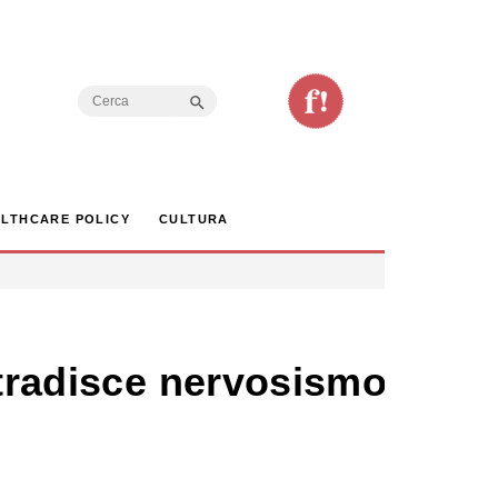
Search Button
Search
for:
LTHCARE POLICY
CULTURA
 tradisce nervosismo.