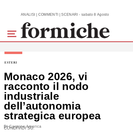
Skip to main content
ANALISI | COMMENTI | SCENARI - sabato 8 Agosto 2026
ESTERI
Monaco 2026, vi
racconto il nodo
industriale
dell’autonomia
strategica europea
Di
Carmine America
CONDIVIDI SU: