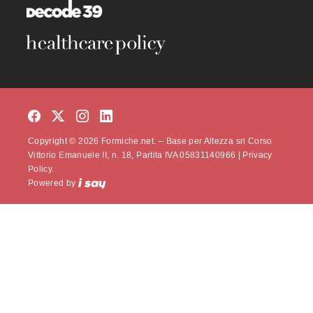
Copyright © 2026 Formiche.net. – Base per Altezza srl Corso
Vittorio Emanuele II, n. 18, Partita IVA 05831140966 |
Privacy
Policy.
Powered by