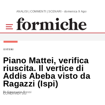
Skip to main content
ANALISI | COMMENTI | SCENARI - domenica 9 Agosto 2026
ESTERI
Piano Mattei, verifica
riuscita. Il vertice di
Addis Abeba visto da
Ragazzi (Ispi)
Di
Emanuele Rossi
CONDIVIDI SU: