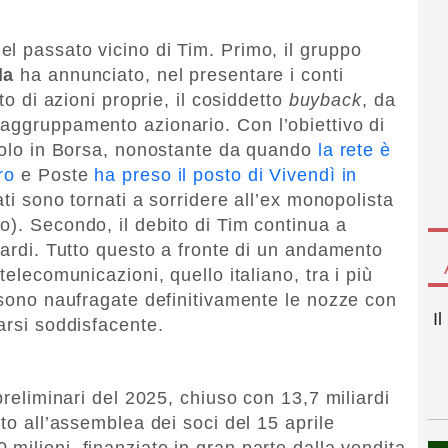
l passato vicino di Tim. Primo, il gruppo
la
ha annunciato, nel presentare i conti
to di azioni proprie, il cosiddetto
buyback
, da
aggruppamento azionario. Con l’obiettivo di
itolo in Borsa, nonostante da quando
la rete è
ro
e Poste
ha preso il posto di Vivendì in
ati sono tornati a sorridere all’ex monopolista
o). Secondo, il debito di Tim continua a
iardi. Tutto questo a fronte di un andamento
telecomunicazioni, quello italiano, tra i più
e sono naufragate definitivamente le nozze con
I
arsi soddisfacente.
preliminari del 2025, chiuso con 13,7 miliardi
sto all’assemblea dei soci del 15 aprile
 milioni, finanziato in gran parte dalla vendita