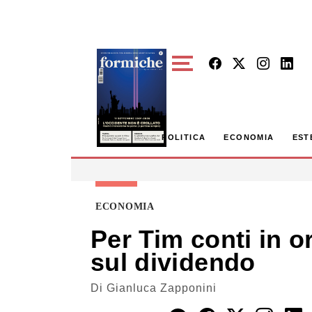
Skip to main content
POLITICA
ECONOMIA
EST
ECONOMIA
Per Tim conti in o
sul dividendo
Di
Gianluca Zapponini