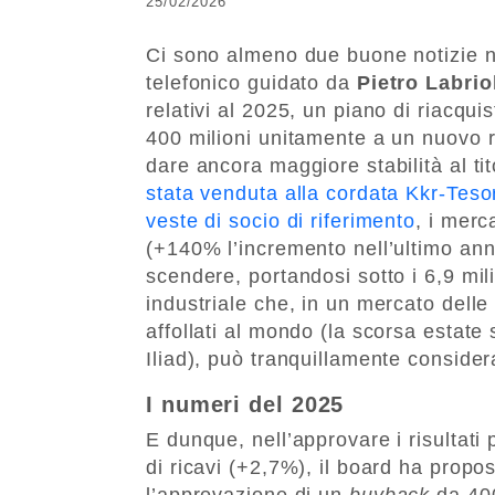
25/02/2026
Ci sono almeno due buone notizie ne
telefonico guidato da
Pietro Labrio
relativi al 2025, un piano di riacquis
400 milioni unitamente a un nuovo r
dare ancora maggiore stabilità al t
stata venduta alla cordata Kkr-Teso
veste di socio di riferimento
, i merc
(+140% l’incremento nell’ultimo ann
scendere, portandosi sotto i 6,9 mil
industriale che, in un mercato delle 
affollati al mondo (la scorsa estat
Iliad), può tranquillamente consider
I numeri del 2025
E dunque, nell’approvare i risultati 
di ricavi (+2,7%), il board ha propo
l’approvazione di un
buyback
da 400