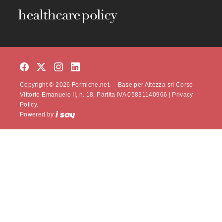
Copyright © 2026 Formiche.net. – Base per Altezza srl Corso
Vittorio Emanuele II, n. 18, Partita IVA 05831140966 |
Privacy
Policy.
Powered by