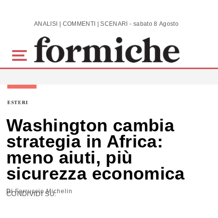
Skip to main content
ANALISI | COMMENTI | SCENARI - sabato 8 Agosto 2026
ESTERI
Washington cambia
strategia in Africa:
meno aiuti, più
sicurezza economica
Di
Ferruccio Michelin
CONDIVIDI SU: