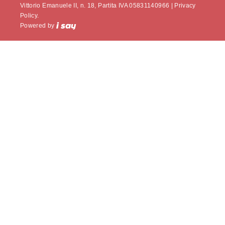
Vittorio Emanuele II, n. 18, Partita IVA 05831140966 |
Privacy
Policy.
Powered by