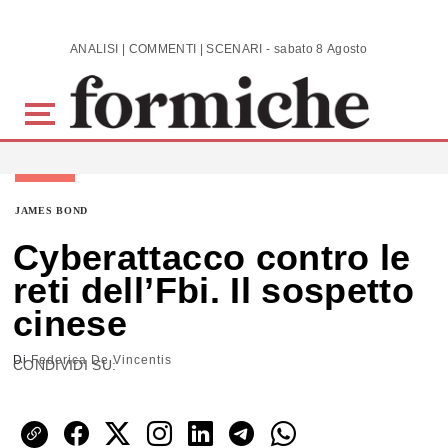
Skip to main content
ANALISI | COMMENTI | SCENARI - sabato 8 Agosto 2026
JAMES BOND
Cyberattacco contro le
reti dell’Fbi. Il sospetto
cinese
Di
Federica De Vincentis
CONDIVIDI SU: