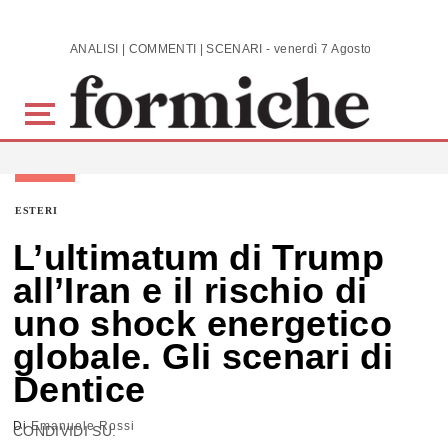
Skip to main content
ANALISI | COMMENTI | SCENARI - venerdì 7 Agosto 2026
ESTERI
L’ultimatum di Trump
all’Iran e il rischio di
uno shock energetico
globale. Gli scenari di
Dentice
Di
Emanuele Rossi
CONDIVIDI SU: