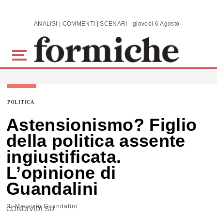
Skip to main content
ANALISI | COMMENTI | SCENARI - giovedì 6 Agosto 2026
POLITICA
Astensionismo? Figlio
della politica assente
ingiustificata.
L’opinione di
Guandalini
Di
Maurizio Guandalini
CONDIVIDI SU: