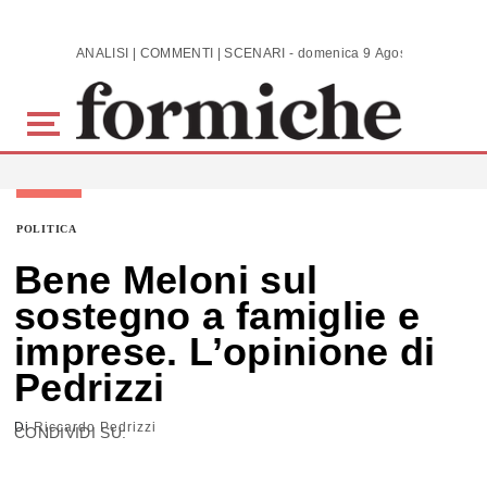
Skip to main content
ANALISI | COMMENTI | SCENARI - domenica 9 Agosto 2026
POLITICA
Bene Meloni sul
sostegno a famiglie e
imprese. L’opinione di
Pedrizzi
Di
Riccardo Pedrizzi
CONDIVIDI SU: