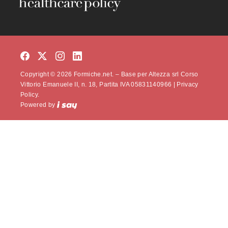
Copyright © 2026 Formiche.net. – Base per Altezza srl Corso
Vittorio Emanuele II, n. 18, Partita IVA 05831140966 |
Privacy
Policy.
Powered by