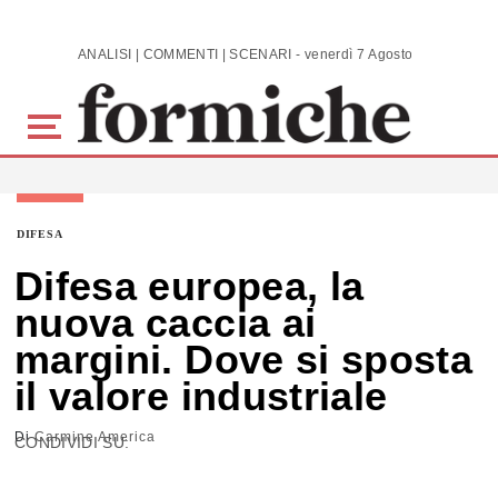
Skip to main content
ANALISI | COMMENTI | SCENARI - venerdì 7 Agosto 2026
DIFESA
Difesa europea, la
nuova caccia ai
margini. Dove si sposta
il valore industriale
Di
Carmine America
CONDIVIDI SU: