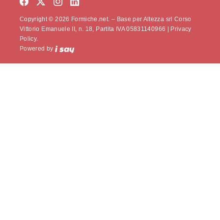
Copyright © 2026 Formiche.net. – Base per Altezza srl Corso
Vittorio Emanuele II, n. 18, Partita IVA 05831140966 |
Privacy
Policy.
Powered by