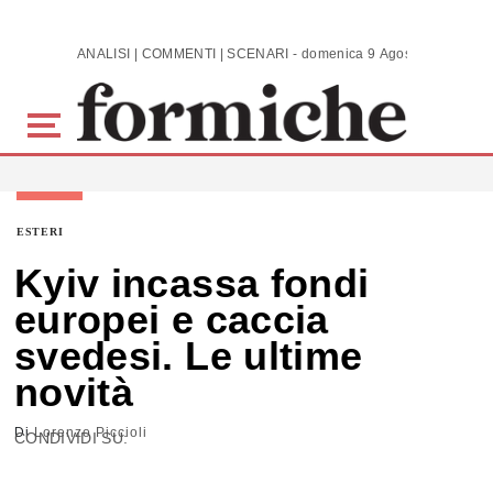
Skip to main content
ANALISI | COMMENTI | SCENARI - domenica 9 Agosto 2026
ESTERI
Kyiv incassa fondi
europei e caccia
svedesi. Le ultime
novità
Di
Lorenzo Piccioli
CONDIVIDI SU: