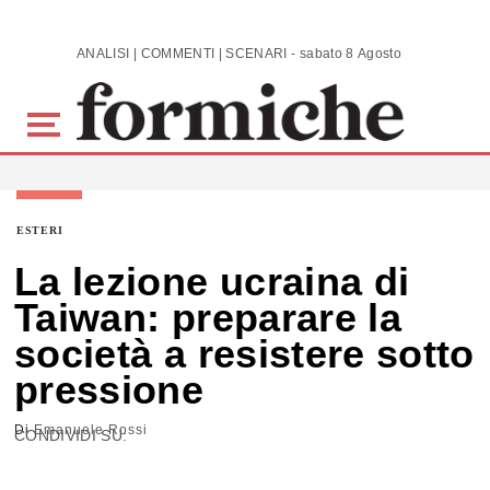
Skip to main content
ANALISI | COMMENTI | SCENARI - sabato 8 Agosto 2026
ESTERI
La lezione ucraina di
Taiwan: preparare la
società a resistere sotto
pressione
Di
Emanuele Rossi
CONDIVIDI SU: