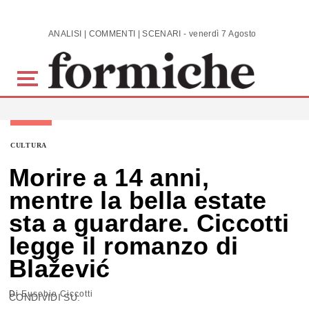
Skip to main content
ANALISI | COMMENTI | SCENARI - venerdì 7 Agosto 2026
CULTURA
Morire a 14 anni,
mentre la bella estate
sta a guardare. Ciccotti
legge il romanzo di
Blažević
Di
Eusebio Ciccotti
CONDIVIDI SU: