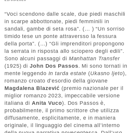
“Voci scendono dalle scale, due piedi maschili
in scarpe abbottonate, piedi femminili in
sandali, gambe di seta rosa”. (… ) “Un sorriso
timido tese un ponte attraversso la fessura
della porta”. (…) “Gli imprenditori propongono
la serrata in risposta allo sciopero degli edili”.
Sono alcuni passaggi di
Manhattan Transfer
(1925) di
John Dos Passos
. Mi sono tornati in
mente leggendo
In tarda estate
(
Ukasno ljeto
),
romanzo croato d’esordio della giovane
Magdalena Blazević
(premio nazionale per il
miglior romanzo 2023, impeccabile versione
italiana di
Anita Vuco
). Dos Passos è,
probabilmente, il primo scrittore che utilizza
diffusamente, esplicitamente, e in maniera
originale, il linguaggio del cinema all’interno
della nuova narrativa novecentesca. Dall’uso