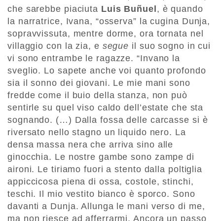
che sarebbe piaciuta
Luis Buñuel
, è quando
la narratrice, Ivana, “osserva” la cugina Dunja,
sopravvissuta, mentre dorme, ora tornata nel
villaggio con la zia, e
segue
il suo sogno in cui
vi sono entrambe le ragazze. “Invano la
sveglio. Lo sapete anche voi quanto profondo
sia il sonno dei giovani. Le mie mani sono
fredde come il buio della stanza, non può
sentirle su quel viso caldo dell’estate che sta
sognando. (…) Dalla fossa delle carcasse si è
riversato nello stagno un liquido nero. La
densa massa nera che arriva sino alle
ginocchia. Le nostre gambe sono zampe di
aironi. Le tiriamo fuori a stento dalla poltiglia
appiccicosa piena di ossa, costole, stinchi,
teschi. Il mio vestito bianco è sporco. Sono
davanti a Dunja. Allunga le mani verso di me,
ma non riesce ad afferrarmi. Ancora un passo