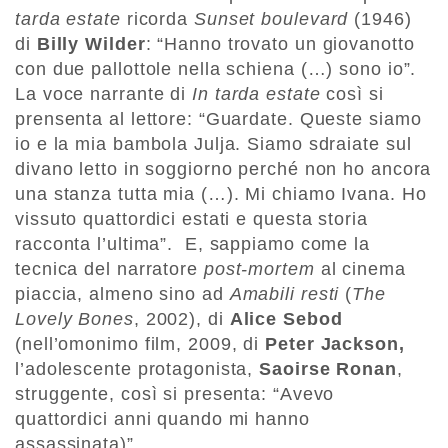
tarda estate
ricorda
Sunset boulevard
(1946)
di
Billy Wilder
: “Hanno trovato un giovanotto
con due pallottole nella schiena (…) sono io”.
La voce narrante di
In tarda estate
così si
prensenta al lettore: “Guardate. Queste siamo
io e la mia bambola Julja. Siamo sdraiate sul
divano letto in soggiorno perché non ho ancora
una stanza tutta mia (…). Mi chiamo Ivana. Ho
vissuto quattordici estati e questa storia
racconta l’ultima”. E, sappiamo come la
tecnica del narratore
post-mortem
al cinema
piaccia, almeno sino ad
Amabili resti
(
The
Lovely Bones
, 2002), di
Alice Sebod
(nell’omonimo film, 2009, di
Peter Jackson,
l’adolescente protagonista,
Saoirse Ronan
,
struggente, così si presenta: “Avevo
quattordici anni quando mi hanno
assassinata)”.