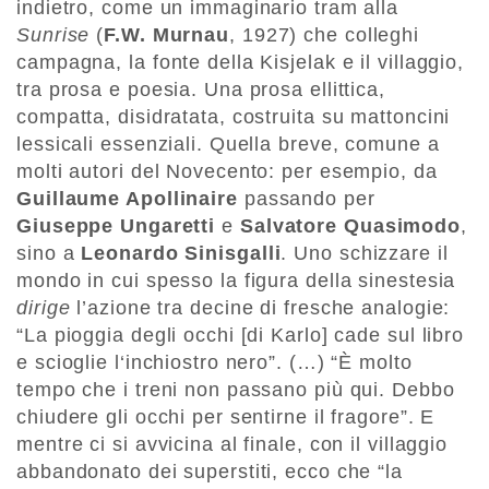
indietro, come un immaginario tram alla
Sunrise
(
F.W. Murnau
, 1927) che colleghi
campagna, la fonte della Kisjelak e il villaggio,
tra prosa e poesia. Una prosa ellittica,
compatta, disidratata, costruita su mattoncini
lessicali essenziali. Quella breve, comune a
molti autori del Novecento: per esempio, da
Guillaume Apollinaire
passando per
Giuseppe Ungaretti
e
Salvatore Quasimodo
,
sino a
Leonardo Sinisgalli
. Uno schizzare il
mondo in cui spesso la figura della sinestesia
dirige
l’azione tra decine di fresche analogie:
“La pioggia degli occhi [di Karlo] cade sul libro
e scioglie l‘inchiostro nero”. (…) “È molto
tempo che i treni non passano più qui. Debbo
chiudere gli occhi per sentirne il fragore”. E
mentre ci si avvicina al finale, con il villaggio
abbandonato dei superstiti, ecco che “la