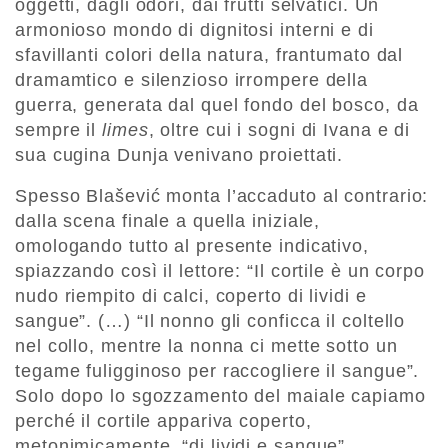
oggetti, dagli odori, dai frutti selvatici. Un
armonioso mondo di dignitosi interni e di
sfavillanti colori della natura, frantumato dal
dramamtico e silenzioso irrompere della
guerra, generata dal quel fondo del bosco, da
sempre il
limes
, oltre cui i sogni di Ivana e di
sua cugina Dunja venivano proiettati.
Spesso Blašević monta l’accaduto al contrario:
dalla scena finale a quella iniziale,
omologando tutto al presente indicativo,
spiazzando così il lettore: “Il cortile è un corpo
nudo riempito di calci, coperto di lividi e
sangue”. (…) “Il nonno gli conficca il coltello
nel collo, mentre la nonna ci mette sotto un
tegame fuligginoso per raccogliere il sangue”.
Solo dopo lo sgozzamento del maiale capiamo
perché il cortile appariva coperto,
metonimicamente, “di lividi e sangue”.