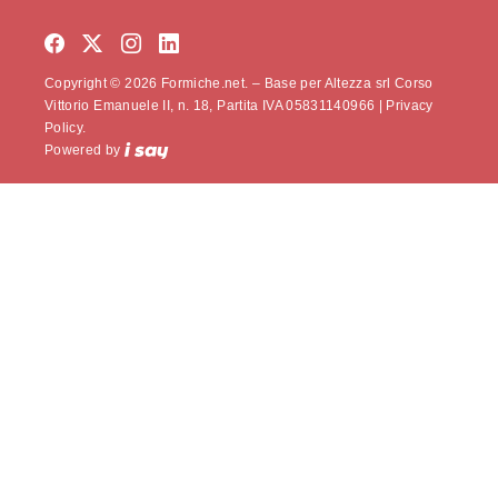
Copyright © 2026 Formiche.net. – Base per Altezza srl Corso
Vittorio Emanuele II, n. 18, Partita IVA 05831140966 |
Privacy
Policy.
Powered by