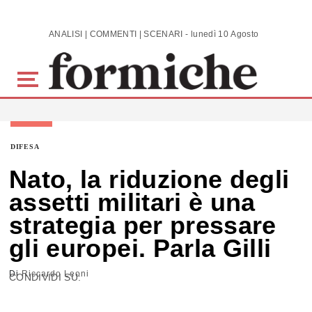
Skip to main content
ANALISI | COMMENTI | SCENARI - lunedì 10 Agosto 2026
DIFESA
Nato, la riduzione degli
assetti militari è una
strategia per pressare
gli europei. Parla Gilli
Di
Riccardo Leoni
CONDIVIDI SU: