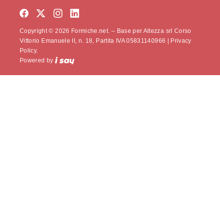
Copyright © 2026 Formiche.net. – Base per Altezza srl Corso
Vittorio Emanuele II, n. 18, Partita IVA 05831140966 |
Privacy
Policy.
Powered by