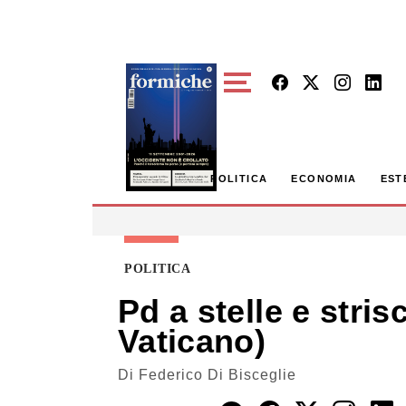
Skip to main content
POLITICA
ECONOMIA
EST
POLITICA
Pd a stelle e stris
Vaticano)
Di
Federico Di Bisceglie