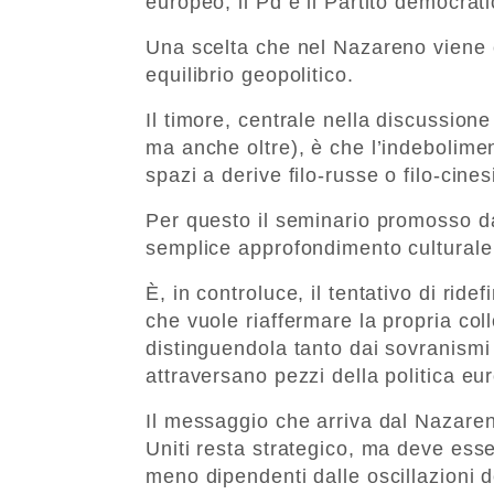
europeo, il Pd e il Partito democrat
Una scelta che nel Nazareno viene c
equilibrio geopolitico.
Il timore, centrale nella discussione
ma anche oltre), è che l’indebolime
spazi a derive filo-russe o filo-cin
Per questo il seminario promosso da
semplice approfondimento culturale
È, in controluce, il tentativo di ridef
che vuole riaffermare la propria co
distinguendola tanto dai sovranismi 
attraversano pezzi della politica eu
Il messaggio che arriva dal Nazareno
Uniti resta strategico, ma deve esse
meno dipendenti dalle oscillazioni d