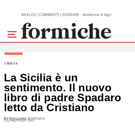
Skip to main content
ANALISI | COMMENTI | SCENARI - domenica 9 Agosto 2026
CHIESA
La Sicilia è un
sentimento. Il nuovo
libro di padre Spadaro
letto da Cristiano
Di
Riccardo Cristiano
CONDIVIDI SU: