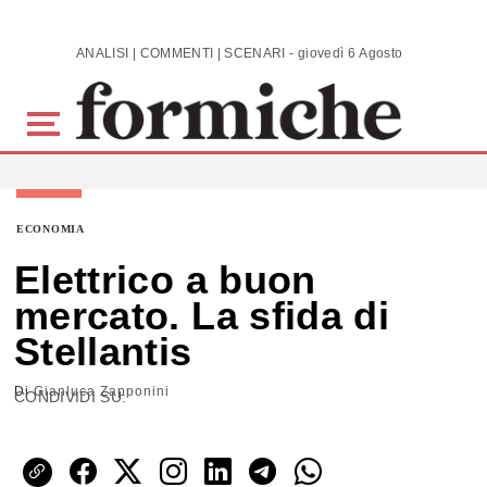
Skip to main content
ANALISI | COMMENTI | SCENARI - giovedì 6 Agosto 2026
ECONOMIA
Elettrico a buon
mercato. La sfida di
Stellantis
Di
Gianluca Zapponini
CONDIVIDI SU: