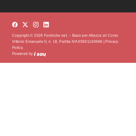
Copyright © 2026 Formiche.net. – Base per Altezza srl Corso
Vittorio Emanuele II, n. 18, Partita IVA 05831140966 |
Privacy
Policy.
Powered by