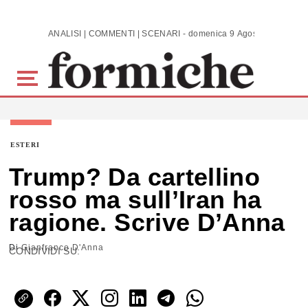
Skip to main content
ANALISI | COMMENTI | SCENARI - domenica 9 Agosto 2026
ESTERI
Trump? Da cartellino
rosso ma sull’Iran ha
ragione. Scrive D’Anna
Di
Gianfranco D'Anna
CONDIVIDI SU: