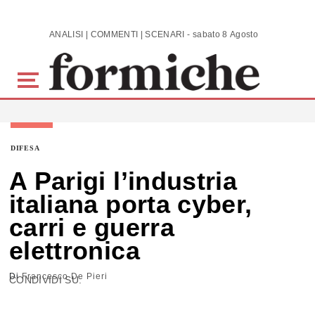
Skip to main content
ANALISI | COMMENTI | SCENARI - sabato 8 Agosto 2026
DIFESA
A Parigi l’industria
italiana porta cyber,
carri e guerra
elettronica
Di
Francesco De Pieri
CONDIVIDI SU: