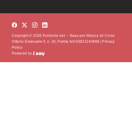
Copyright © 2026 Formiche.net. – Base per Altezza srl Corso
Vittorio Emanuele II, n. 18, Partita IVA 05831140966 |
Privacy
Policy.
Powered by