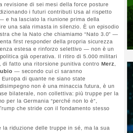
a revisione di sei mesi della force posture
zionando i futuri contributi Usa al rispetto
i — e ha lasciato la riunione prima della
re una sala rimasta in silenzio. È un episodio
mostra che la Nato che chiamiamo “Nato 3.0” —
venta first responder della propria sicurezza
enza estesa e rinforzo selettivo — non è un
itica già operativa. Il ritiro di 5.000 militari
di fatto una ritorsione punitiva contro
Merz
,
ubio
— secondo cui ci saranno
Europa di quante ne siano state
disimpegno non è una minaccia futura, è un
e bilaterale, non collettiva: più truppe per la
no per la Germania “perché non lo è”,
 Trump che stride con il fondamento stesso
 è la riduzione delle truppe in sé, ma la sua