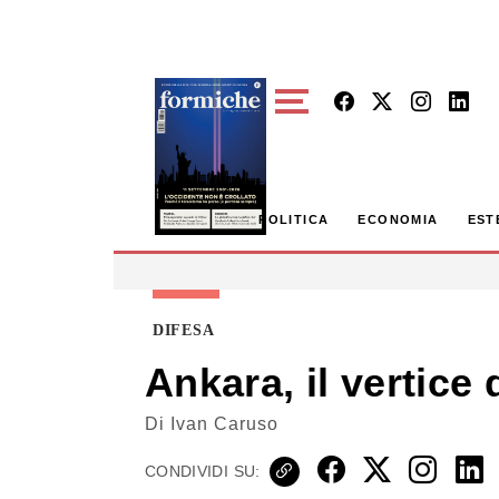
Skip to main content
POLITICA
ECONOMIA
EST
DIFESA
Ankara, il vertice d
Di
Ivan Caruso
CONDIVIDI SU: