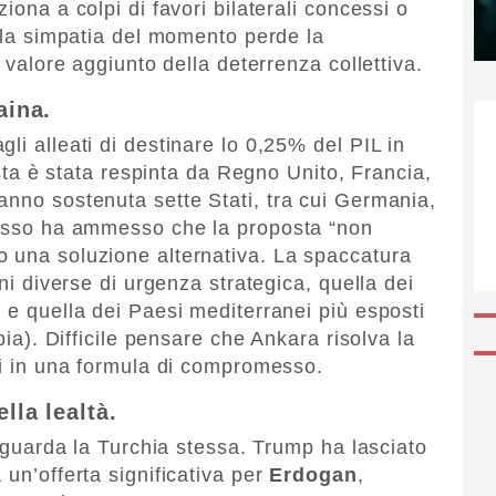
iona a colpi di favori bilaterali concessi o
alla simpatia del momento perde la
o valore aggiunto della deterrenza collettiva.
aina.
li alleati di destinare lo 0,25% del PIL in
posta è stata respinta da Regno Unito, Francia,
anno sostenuta sette Stati, tra cui Germania,
stesso ha ammesso che la proposta “non
o una soluzione alternativa. La spaccatura
oni diverse di urgenza strategica, quella dei
 e quella dei Paesi mediterranei più esposti
ibia). Difficile pensare che Ankara risolva la
eli in una formula di compromesso.
lla lealtà.
 riguarda la Turchia stessa. Trump ha lasciato
 un’offerta significativa per
Erdogan
,