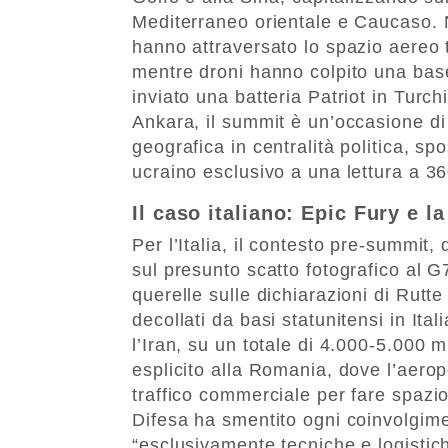
Mediterraneo orientale e Caucaso. No
hanno attraversato lo spazio aereo t
mentre droni hanno colpito una bas
inviato una batteria Patriot in Turc
Ankara, il summit è un’occasione di 
geografica in centralità politica, s
ucraino esclusivo a una lettura a 36
Il caso italiano: Epic Fury e l
Per l’Italia, il contesto pre-summit
sul presunto scatto fotografico al G
querelle sulle dichiarazioni di Rut
decollati da basi statunitensi in Ita
l’Iran, su un totale di 4.000-5.000 m
esplicito alla Romania, dove l’aerop
traffico commerciale per fare spazio 
Difesa ha smentito ogni coinvolgimen
“esclusivamente tecniche e logistich