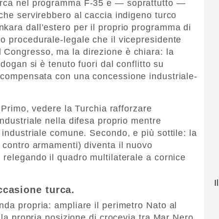
urca nel programma F-35 e — soprattutto —
 che servirebbero al caccia indigeno turco
kara dall’estero per il proprio programma di
o procedurale-legale che il vicepresidente
l Congresso, ma la direzione è chiara: la
rdogan si è tenuto fuori dal conflitto su
ricompensata con una concessione industriale-
. Primo, vedere la Turchia rafforzare
ndustriale nella difesa proprio mentre
 industriale comune. Secondo, e più sottile: la
à contro armamenti) diventa il nuovo
 relegando il quadro multilaterale a cornice
I
occasione turca.
nda propria: ampliare il perimetro Nato al
ulla propria posizione di crocevia tra Mar Nero,