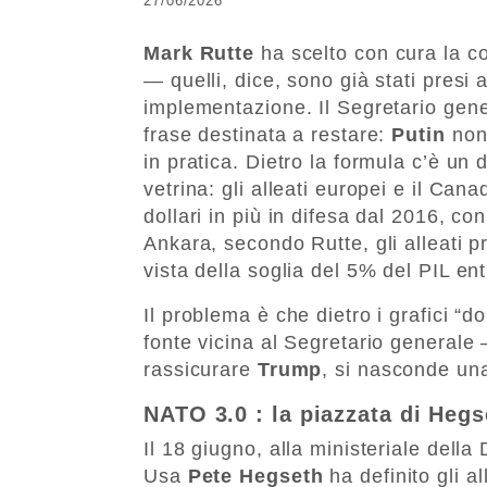
27/06/2026
Mark Rutte
ha scelto con cura la co
— quelli, dice, sono già stati presi 
implementazione. Il Segretario gene
frase destinata a restare:
Putin
non
in pratica. Dietro la formula c’è un
vetrina: gli alleati europei e il Can
dollari in più in difesa dal 2016, c
Ankara, secondo Rutte, gli alleati pr
vista della soglia del 5% del PIL ent
Il problema è che dietro i grafici “d
fonte vicina al Segretario general
rassicurare
Trump
, si nasconde una 
NATO 3.0 : la piazzata di Heg
Il 18 giugno, alla ministeriale della 
Usa
Pete Hegseth
ha definito gli al