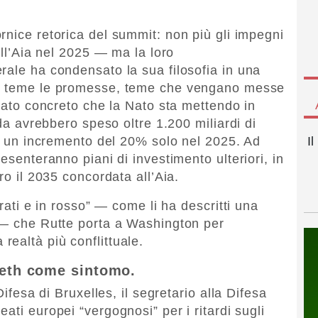
rnice retorica del summit: non più gli impegni
all’Aia nel 2025 — ma la loro
rale ha condensato la sua filosofia in una
 teme le promesse, teme che vengano messe
 dato concreto che la Nato sta mettendo in
ada avrebbero speso oltre 1.200 miliardi di
on un incremento del 20% solo nel 2025. Ad
I
esenteranno piani di investimento ulteriori, in
ro il 2035 concordata all’Aia.
orati e in rosso” — come li ha descritti una
e — che Rutte porta a Washington per
realtà più conflittuale.
seth come sintomo.
Difesa di Bruxelles, il segretario alla Difesa
leati europei “vergognosi” per i ritardi sugli