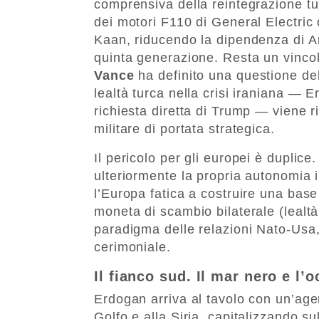
comprensiva della reintegrazione t
dei motori F110 di General Electric
Kaan, riducendo la dipendenza di An
quinta generazione. Resta un vincol
Vance
ha definito una questione de
lealtà turca nella crisi iraniana — E
richiesta diretta di Trump — viene 
militare di portata strategica.
Il pericolo per gli europei è duplice
ulteriormente la propria autonomia i
l’Europa fatica a costruire una base
moneta di scambio bilaterale (lealt
paradigma delle relazioni Nato-Usa,
cerimoniale.
Il fianco sud. Il mar nero e l’
Erdogan arriva al tavolo con un’age
Golfo e alla Siria, capitalizzando s