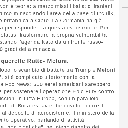
n è teoria: a marzo missili balistici iraniani
urco minacciando l’area della base di Incirlik,
e britannica a Cipro. La Germania ha già
hia per rispondere a questa esposizione. Per
status: trasformare la propria vulnerabilità
postando l’agenda Nato da un fronte russo-
0 gradi della minaccia.
a querelle Rutte- Meloni.
, dopo lo scambio di battute tra Trump e
Meloni
7, si è complicato ulteriormente con la
te a Fox News: 500 aerei americani sarebbero
lia per sostenere l’operazione Epic Fury contro
issioni in tutta Europa, con un parallelo
orto di Bucarest avrebbe dovuto ridurre il
al deposito di aerocisterne. Il ministero della
to operativo, parlando di attività
e, non cinetiche”, nel pieno rispetto dei