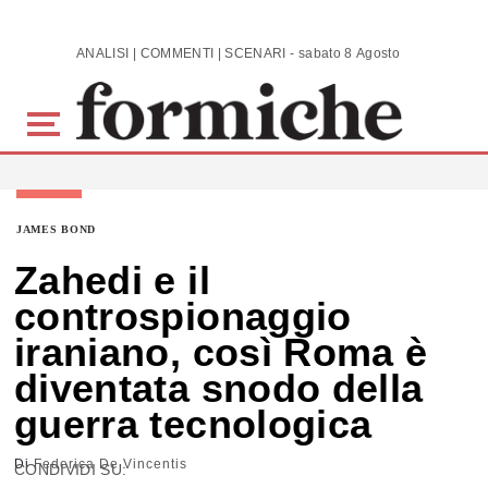
Skip to main content
ANALISI | COMMENTI | SCENARI - sabato 8 Agosto 2026
JAMES BOND
Zahedi e il
controspionaggio
iraniano, così Roma è
diventata snodo della
guerra tecnologica
Di
Federica De Vincentis
CONDIVIDI SU: