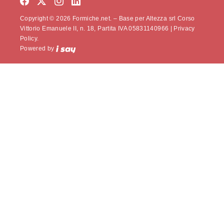
Copyright © 2026 Formiche.net. – Base per Altezza srl Corso
Vittorio Emanuele II, n. 18, Partita IVA 05831140966 |
Privacy
Policy.
Powered by