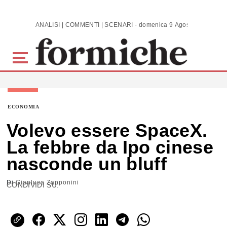
Skip to main content
ANALISI | COMMENTI | SCENARI - domenica 9 Agosto 2026
ECONOMIA
Volevo essere SpaceX.
La febbre da Ipo cinese
nasconde un bluff
Di
Gianluca Zapponini
CONDIVIDI SU: