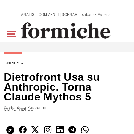
Skip to main content
ANALISI | COMMENTI | SCENARI - sabato 8 Agosto 2026
ECONOMIA
Dietrofront Usa su
Anthropic. Torna
Claude Mythos 5
Di
Gianluca Zapponini
CONDIVIDI SU: