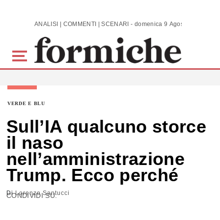
Skip to main content
ANALISI | COMMENTI | SCENARI - domenica 9 Agosto 2026
VERDE E BLU
Sull’IA qualcuno storce
il naso
nell’amministrazione
Trump. Ecco perché
Di
Lorenzo Santucci
CONDIVIDI SU: