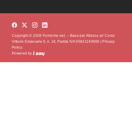
Copyright © 2026 Formiche.net. – Base per Altezza srl Corso
Vittorio Emanuele II, n. 18, Partita IVA 05831140966 |
Privacy
Policy.
Powered by