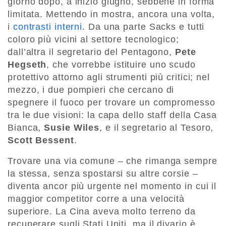
giorno dopo, a inizio giugno, sebbene in forma
limitata. Mettendo in mostra, ancora una volta,
i
contrasti interni
. Da una parte Sacks e tutti
coloro più vicini al settore tecnologico;
dall’altra il segretario del Pentagono,
Pete
Hegseth
, che vorrebbe istituire uno scudo
protettivo attorno agli strumenti più critici; nel
mezzo, i due pompieri che cercano di
spegnere il fuoco per trovare un compromesso
tra le due visioni: la capa dello staff della Casa
Bianca,
Susie Wiles
, e il segretario al Tesoro,
Scott Bessent
.
Trovare una via comune – che rimanga sempre
la stessa, senza spostarsi su altre corsie –
diventa ancor più urgente nel momento in cui il
maggior competitor corre a una velocità
superiore. La Cina aveva molto terreno da
recuperare sugli Stati Uniti, ma il divario è