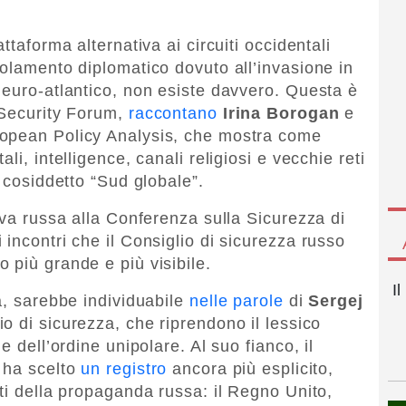
ttaforma alternativa ai circuiti occidentali
solamento diplomatico dovuto all’invasione in
 euro-atlantico, non esiste davvero. Questa è
 Security Forum,
raccontano
Irina Borogan
e
ropean Policy Analysis, che mostra come
li, intelligence, canali religiosi e vecchie reti
l cosiddetto “Sud globale”.
iva russa alla Conferenza sulla Sicurezza di
incontri che il Consiglio di sicurezza russo
 più grande e più visibile.
I
a, sarebbe individuabile
nelle parole
di
Sergej
io di sicurezza, che riprendono il lessico
e dell’ordine unipolare. Al suo fianco, il
ha scelto
un registro
ancora più esplicito,
ti della propaganda russa: il Regno Unito,