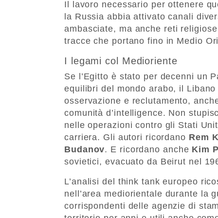
Il lavoro necessario per ottenere qu
la Russia abbia attivato canali divers
ambasciate, ma anche reti religiose 
tracce che portano fino in Medio Ori
I legami col Medioriente
Se l’Egitto è stato per decenni un P
equilibri del mondo arabo, il Libano
osservazione e reclutamento, anche n
comunità d’intelligence. Non stupisc
nelle operazioni contro gli Stati Un
carriera. Gli autori ricordano
Rem K
Budanov
. E ricordano anche
Kim P
sovietici, evacuato da Beirut nel 19
L’analisi del think tank europeo rico
nell’area mediorientale durante la g
corrispondenti delle agenzie di sta
territorio per anni e utili anche co