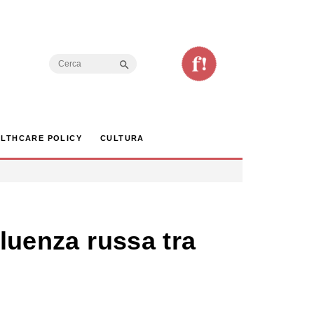
Search Button
Search
for:
LTHCARE POLICY
CULTURA
fluenza russa tra