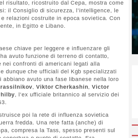
el risultato, ricostruito dal Cepa, mostra come
i: il Consiglio di sicurezza, l’intelligence, le
e relazioni costruite in epoca sovietica. Con
ente, in Egitto e Libano.
aese chiave per leggere e influenzare gli
 ha avuto funzione di terreno di contatto,
ei confronti di americani legati alla
e dunque che ufficiali del Kgb specializzati
iti abbiano avuto una fase libanese nella loro
rassilnikov
,
Viktor Cherkashin
,
Victor
hilby
, l’ex ufficiale britannico al servizio dei
63.
struisce poi la rete di influenza sovietica
uerra fredda. Una rete fatta (anche) di
mpa, compresa la Tass, spesso presenti sul
me copertura o punto di contatto. Era