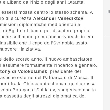
a e Libano dall’inizio degli anni Ottanta.
I
 essersi mossa dentro lo stesso schema. A
lio di sicurezza
Alexander Venediktov
 missioni diplomatiche mediorientali e
i di Egitto e Libano, per discutere proprio
 Poche settimane prima anche Naryshkin era
lausibile che il capo dell’Svr abbia usato
uovere l’iniziativa.
ne dello scorso anno, il nuovo ambasciatore
i assumere formalmente l’incarico a gennaio,
tony di Volokolamsk
, presidente del
iastiche esterne del Patriarcato di Mosca. Il
porti tra la Chiesa antiochena e quella russa.
rvano Borogan e Soldatov, suggerisce che la
a cassetta degli attrezzi diplomatica del