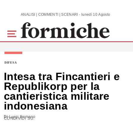
Skip to main content
ANALISI | COMMENTI | SCENARI - lunedì 10 Agosto 2026
DIFESA
Intesa tra Fincantieri e
Republikorp per la
cantieristica militare
indonesiana
Di
Luigi Romano
CONDIVIDI SU: