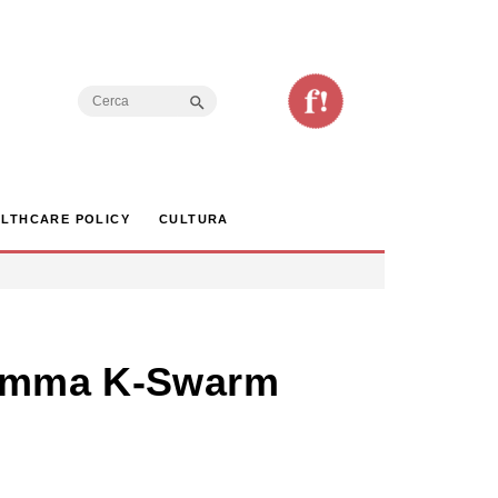
Search Button
Search
for:
LTHCARE POLICY
CULTURA
gramma K-Swarm