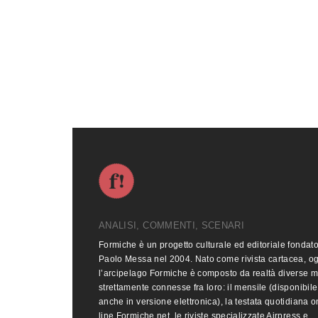
ANALISI, COMMENTI, SCENARI
Formiche è un progetto culturale ed editoriale fondat
Paolo Messa nel 2004. Nato come rivista cartacea, o
l’arcipelago Formiche è composto da realtà diverse 
strettamente connesse fra loro: il mensile (disponibile
anche in versione elettronica), la testata quotidiana o
line Formiche.net, le riviste specializzate Airpress e