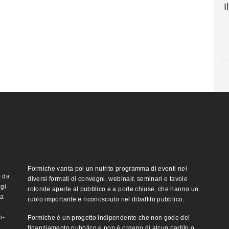
I
Formiche vanta poi un nutrito programma di eventi nei
o da
diversi formati di convegni, webinair, seminari e tavole
ggi
rotonde aperte al pubblico e a porte chiuse, che hanno un
ma
ruolo importante e riconosciuto nel dibattito pubblico.
n-
Formiche è un progetto indipendente che non gode del
finanziamento pubblico e non è organo di alcun partito o