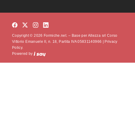
Copyright © 2026 Formiche.net. – Base per Altezza srl Corso
Vittorio Emanuele II, n. 18, Partita IVA 05831140966 |
Privacy
Policy.
Powered by