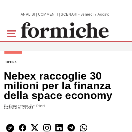
Skip to main content
ANALISI | COMMENTI | SCENARI - venerdì 7 Agosto 2026
DIFESA
Nebex raccoglie 30
milioni per la finanza
della space economy
Di
Francesco De Pieri
CONDIVIDI SU: