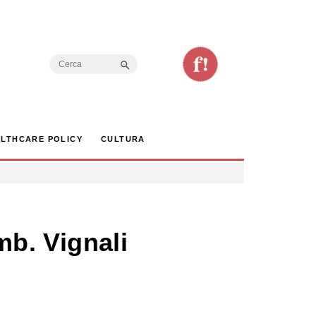
Search Button
Search
for:
LTHCARE POLICY
CULTURA
mb. Vignali