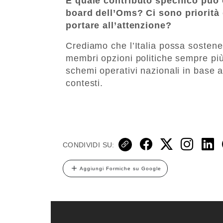
E quale contributo specifico può of
bo
ard dell’Oms? Ci sono priorità
portare all’attenzione?
Crediamo che l’Italia possa sostener
membri opzioni politiche sempre più
schemi operativi nazionali in base a 
contesti.
CONDIVIDI SU:
Aggiungi Formiche su Google