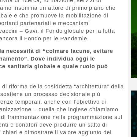
vità di ricerca, formazione, servizi di
Siamo insomma un attore di primo piano che
lobale e che promuove la mobilitazione di
portanti partenariati e meccanismi
i vaccini – Gavi, il Fondo globale per la lotta
o ancora il Fondo per le Pandemie.
la necessità di “colmare lacune, evitare
dinamento”. Dove individua oggi le
nce sanitaria globale e quale ruolo può
 di riforma della cosiddetta “architettura” della
a sostiene un processo decisionale più
denze temporali, anche con l’obiettivo di
rganizzazione – quella che inglese chiamiamo
hio di frammentazione nella programmazione sul
 enti e donatori deve produrre un salto di
i chiari e dimostrare il valore aggiunto del