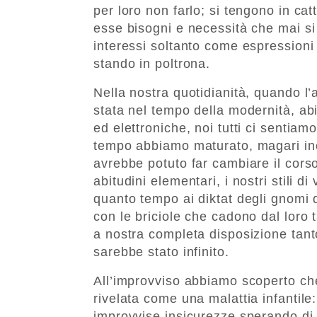
per loro non farlo; si tengono in ca
esse bisogni e necessità che mai s
interessi soltanto come espressioni
stando in poltrona.
Nella nostra quotidianità, quando l’
stata nel tempo della modernità, ab
ed elettroniche, noi tutti ci sentiam
tempo abbiamo maturato, magari in
avrebbe potuto far cambiare il cors
abitudini elementari, i nostri stili 
quanto tempo ai diktat degli gnomi de
con le briciole che cadono dal loro
a nostra completa disposizione tant
sarebbe stato infinito.
All’improvviso abbiamo scoperto che
rivelata come una malattia infantile
improvvise insicurezze sperando di sa