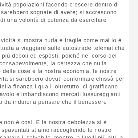
ttività popolazioni facendo crescere dentro di
i sarebbero sognate di avere; si accrescono
 di una volontà di potenza da esercitare
avidità si mostra nuda e fragile come mai lo è
ituata a viaggiare sulle autostrade telematiche
o più deboli ed esposti, poiché nel corso del
consapevolmente, la certezza che nulla
o delle cose e la nostra economia, le nostre
di vita si sarebbero dovuti conformare chissà per
lla finanza i quali, oltretutto, ci gratificano
 tavolo e imbandiscono mercati lussureggianti
o da indurci a pensare che il benessere
 non è così. E la nostra debolezza si è
: spaventati stiamo raccogliendo le nostre
lvare il salvabile, mentre, a livelli più alti, a