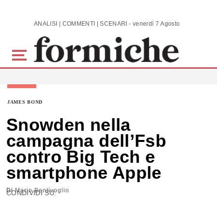
Skip to main content
ANALISI | COMMENTI | SCENARI - venerdì 7 Agosto 2026
JAMES BOND
Snowden nella
campagna dell’Fsb
contro Big Tech e
smartphone Apple
Di
Mario Bentivoglio
CONDIVIDI SU: