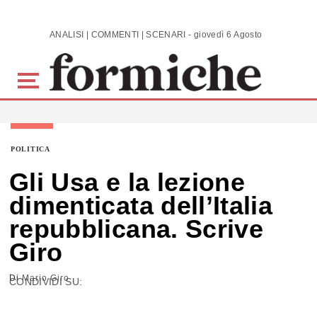
Skip to main content
ANALISI | COMMENTI | SCENARI - giovedì 6 Agosto 2026
POLITICA
Gli Usa e la lezione
dimenticata dell’Italia
repubblicana. Scrive
Giro
Di
Mario Giro
CONDIVIDI SU: