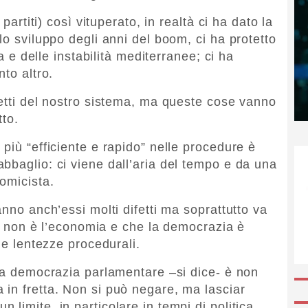
 partiti) così vituperato, in realtà ci ha dato la
lo sviluppo degli anni del boom, ci ha protetto
da e delle instabilità mediterranee; ci ha
nto altro.
fetti del nostro sistema, ma queste cose vanno
tto.
più “efficiente e rapido” nelle procedure è
bbaglio: ci viene dall’aria del tempo e da una
omicista.
anno anch’essi molti difetti ma soprattutto va
ica non è l’economia e che la democrazia è
 e lentezze procedurali.
tra democrazia parlamentare –si dice- è non
in fretta. Non si può negare, ma lasciar
limite, in particolare in tempi di politica