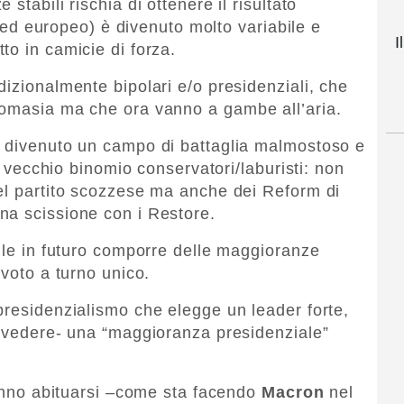
stabili rischia di ottenere il risultato
no ed europeo) è divenuto molto variabile e
I
to in camicie di forza.
izionalmente bipolari e/o presidenziali, che
nomasia ma che ora vanno a gambe all’aria.
è divenuto un campo di battaglia malmostoso e
il vecchio binomio conservatori/laburisti: non
el partito scozzese ma anche dei Reform di
una scissione con i Restore.
cile in futuro comporre delle maggioranze
 voto a turno unico.
presidenzialismo che elegge un leader forte,
revedere- una “maggioranza presidenziale”
vranno abituarsi –come sta facendo
Macron
nel