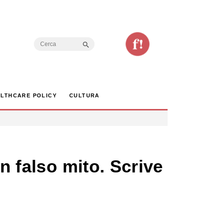
Search Button
Search
for:
LTHCARE POLICY
CULTURA
n falso mito. Scrive