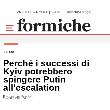
Skip to main content
ANALISI | COMMENTI | SCENARI - domenica 9 Agosto 2026
ESTERI
Perché i successi di
Kyiv potrebbero
spingere Putin
all’escalation
Di
Lorenzo Piccioli
CONDIVIDI SU: