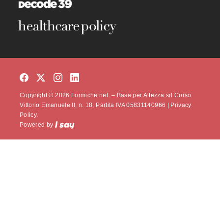
Copyright © 2026 Formiche.net. – Base per Altezza srl Corso
Vittorio Emanuele II, n. 18, Partita IVA 05831140966 |
Privacy
Policy.
Powered by