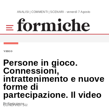
Skip to main content
ANALISI | COMMENTI | SCENARI - venerdì 7 Agosto 2026
VIDEO
Persone in gioco.
Connessioni,
intrattenimento e nuove
forme di
partecipazione. Il video
Di
Redazione
CONDIVIDI SU: