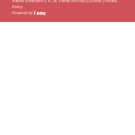
Vittorio Emanuele II, n. 18, Partita IVA 05831140966 |
Privacy
Policy.
Powered by