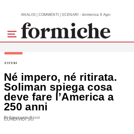
Skip to main content
ANALISI | COMMENTI | SCENARI - domenica 9 Agosto 2026
ESTERI
Né impero, né ritirata.
Soliman spiega cosa
deve fare l’America a
250 anni
Di
Emanuele Rossi
CONDIVIDI SU: