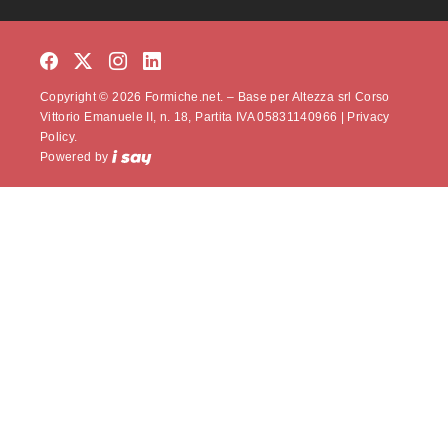
Copyright © 2026 Formiche.net. – Base per Altezza srl Corso
Vittorio Emanuele II, n. 18, Partita IVA 05831140966 |
Privacy
Policy.
Powered by