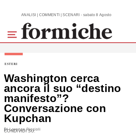
Skip to main content
ANALISI | COMMENTI | SCENARI - sabato 8 Agosto 2026
ESTERI
Washington cerca
ancora il suo “destino
manifesto”?
Conversazione con
Kupchan
Di
Lorenzo Piccioli
CONDIVIDI SU: