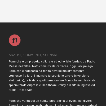
ANALISI, COMMENTI, SCENARI
Formiche è un progetto culturale ed editoriale fondato da Paolo
Messa nel 2004. Nato come rivista cartacea, oggi l’arcipelago
Formiche è composto da realtà diverse ma strettamente
connesse fra loro: il mensile (disponibile anche in versione
elettronica), la testata quotidiana on-line Formiche.net, le riviste
specializzate Airpress e Healthcare Policy e il sito in inglese ed
arabo Decode39.
Formiche vanta poi un nutrito programma di eventi nei diversi
formati di convegni, webinair, seminari e tavole rotonde aperte al