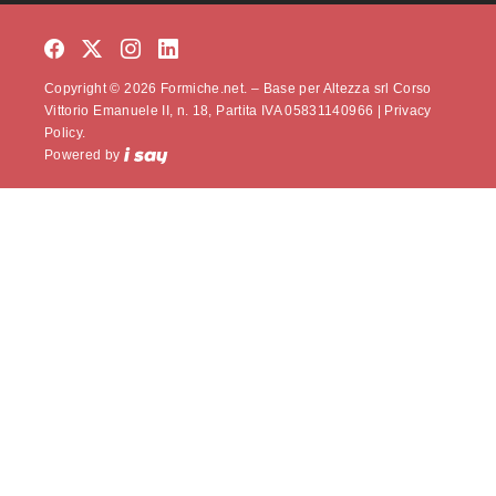
Copyright © 2026 Formiche.net. – Base per Altezza srl Corso
Vittorio Emanuele II, n. 18, Partita IVA 05831140966 |
Privacy
Policy.
Powered by