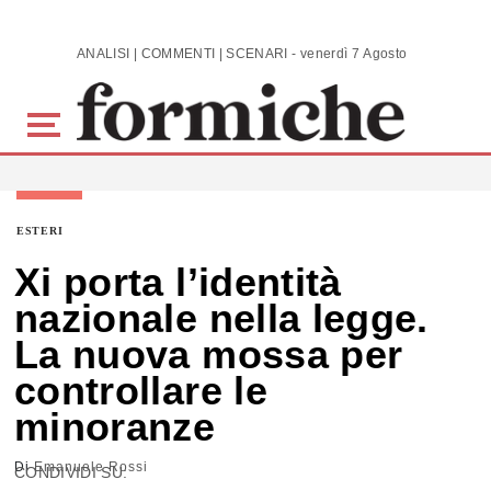
Skip to main content
ANALISI | COMMENTI | SCENARI - venerdì 7 Agosto 2026
ESTERI
Xi porta l’identità
nazionale nella legge.
La nuova mossa per
controllare le
minoranze
Di
Emanuele Rossi
CONDIVIDI SU: