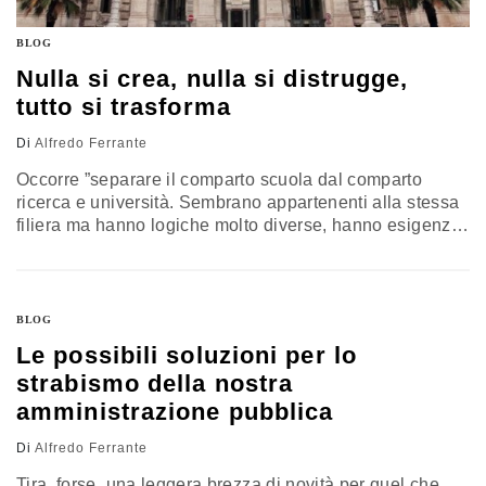
BLOG
Nulla si crea, nulla si distrugge,
tutto si trasforma
Di
Alfredo Ferrante
Occorre ”separare il comparto scuola dal comparto
ricerca e università. Sembrano appartenenti alla stessa
filiera ma hanno logiche molto diverse, hanno esigenze
e problematiche molto diverse. Quindi, mi farò latore
della creazione di un nuovo ministero dell’Università e
della Ricerca”: queste le parole del Presidente del
Consiglio dei ministri nel corso della conferenza stampa
BLOG
di fine anno. Dopo le recenti…
Le possibili soluzioni per lo
strabismo della nostra
amministrazione pubblica
Di
Alfredo Ferrante
Tira, forse, una leggera brezza di novità per quel che