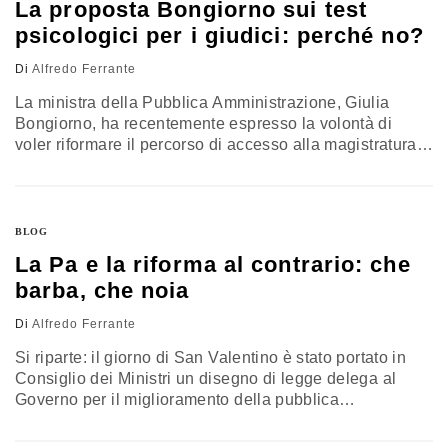
La proposta Bongiorno sui test
psicologici per i giudici: perché no?
Di
Alfredo Ferrante
La ministra della Pubblica Amministrazione, Giulia
Bongiorno, ha recentemente espresso la volontà di
voler riformare il percorso di accesso alla magistratura,
introducendo dei test psicologici (o psicoattitudinali) per
stabilire se l’aspirante giudice, oltre ad una adeguata
preparazione giuridica, abbia quelle particolari qualità
che sono connesse all’esercizio della professione. Il
BLOG
tema non è nuovo: già l’ex Presidente Cossiga, ed
La Pa e la riforma al contrario: che
esempio, propose…
barba, che noia
Di
Alfredo Ferrante
Si riparte: il giorno di San Valentino è stato portato in
Consiglio dei Ministri un disegno di legge delega al
Governo per il miglioramento della pubblica
amministrazione. I temi oggetto della delega, che
investono in gran parte il ruolo e le funzioni della