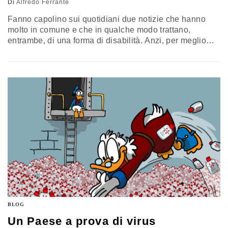
Di
Alfredo Ferrante
Fanno capolino sui quotidiani due notizie che hanno
molto in comune e che in qualche modo trattano,
entrambe, di una forma di disabilità. Anzi, per meglio
dire, parlano di due persone, due donne. Una con
disabilità, l’altra senza. La prima notizia riguarda
Éléonore Laloux, trentaquattrenne con sindrome di
Down, candidata alle elezioni municipali che si terranno
a marzo ad Arras,…
BLOG
Un Paese a prova di virus