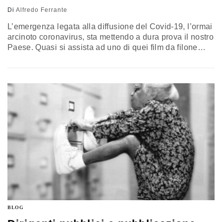
Di
Alfredo Ferrante
L’emergenza legata alla diffusione del Covid-19, l’ormai
arcinoto coronavirus, sta mettendo a dura prova il nostro
Paese. Quasi si assista ad uno di quei film da filone
apocalittico in cui l’epidemia di turno dilaga senza
tregua, molti Italiani seguono preoccupati le notizie del
progresso del virus, al momento con focolai
relativamente limitati ma con una crescente attenzione
delle regioni limitrofe…
BLOG