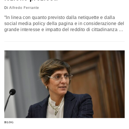
Di
Alfredo Ferrante
“In linea con quanto previsto dalla netiquette e dalla
social media policy della pagina e in considerazione del
grande interesse e impatto del reddito di cittadinanza e
di altre misure a favore della famiglia, risponderemo
solo a commenti inerenti agli aspetti tecnici delle
prestazioni erogate da Inps. Cogliamo l’occasione per
scusarci con quanti possano essersi sentiti toccati od
offesi da…
BLOG