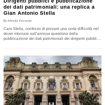
Dirigenti pubblici e pubblicazione
dei dati patrimoniali: una replica a
Gian Antonio Stella
Di
Alfredo Ferrante
Caro Stella, confesso di provare una certa difficoltà nel
dover ritornare sull’annosa questione della
pubblicazione dei dati patrimoniali dei dirigenti pubblici,
su cui la Corte costituzionale si è espressa nel febbraio
del 2019 con una lunga e articolata sentenza. La mia
difficoltà e, aggiungo, il mio disagio, trovano origine da
due ordini di motivi, che tenterò brevemente di spiegare
e…