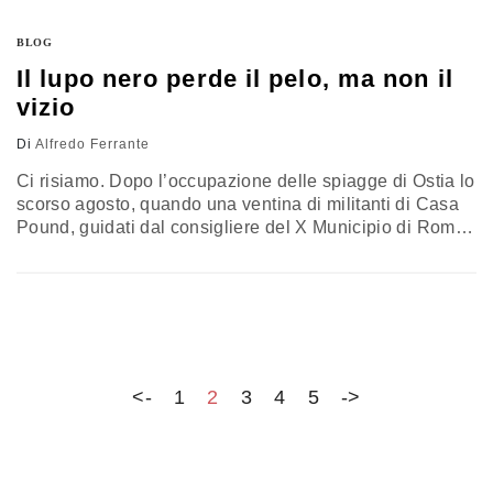
dirigenza pubblica (un sempreverde dell’azione
riformatrice di ogni Governo), sono molti e rilevanti, e il
BLOG
testo del…
Il lupo nero perde il pelo, ma non il
vizio
Di
Alfredo Ferrante
Ci risiamo. Dopo l’occupazione delle spiagge di Ostia lo
scorso agosto, quando una ventina di militanti di Casa
Pound, guidati dal consigliere del X Municipio di Roma,
Luca Marsella, avevano senza alcun titolo allontanato i
venditori ambulanti, l’ormai celebre pattuglia in pettorina
rossa si sposta alla stazione del trenino di Ostia Lido
Centro, una zona, sostengono i “tartarugati”, ostaggio
dei…
<-
1
2
3
4
5
->