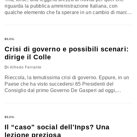
riguarda la pubblica amministrazione Italiana, con
qualche elemento che fa sperare in un cambio di marcia
ed un approccio diverso rispetto al sempiterno tema del
miglior funzionamento della macchina pubblica. Se
finalmente è stata firmata l’ipotesi di nuovo contratto per
i dirigenti pubblici, che si aspettava ormai da dieci anni,
BLOG
…
Crisi di governo e possibili scenari:
dirige il Colle
Di
Alfredo Ferrante
Rieccola, la temutissima crisi di governo. Eppure, in un
Paese che ha visto succedersi 65 Presidenti del
Consiglio dal primo Governo De Gasperi ad oggi,
dovremmo esserci abituati. È pur vero che i tempi della
rottura dell’alleanza che compone(va) il Governo Conte
sono una novità, come una novità potrebbe essere la
data delle elezioni politiche che, in modo assolutamente
BLOG
inusuale,…
Il “caso” social dell’Inps? Una
lezione preziosa