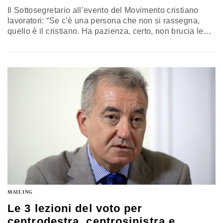
Il Sottosegretario all’evento del Movimento cristiano
lavoratori: “Se c’è una persona che non si rassegna,
quello è il cristiano. Ha pazienza, certo, non brucia le
tappe, ha senso di realtà: ma non perde mai di vista
l’obiettivo. La storia del nostro popolo è una storia di
speranza, non di arrendevolezza, perché alcune
caratteristiche peculiari: la centralità della donna
all’interno della famiglia; la cura dell’anziano, che non
ha eguali in altre Nazioni occidentali”
MAILING
Le 3 lezioni del voto per
centrodestra, centrosinistra e