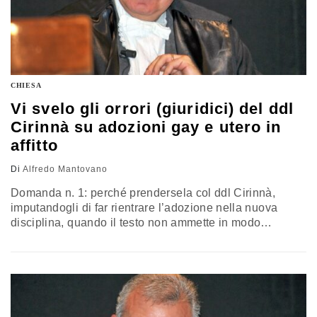
CHIESA
Vi svelo gli orrori (giuridici) del ddl
Cirinnà su adozioni gay e utero in
affitto
Di
Alfredo Mantovano
Domanda n. 1: perché prendersela col ddl Cirinnà,
imputandogli di far rientrare l’adozione nella nuova
disciplina, quando il testo non ammette in modo
esplicito l’adozione medesima da parte di due persone
dello stesso sesso unite civilmente? Domanda n. 2:
perché andare oltre nella polemica e descrivere uno
scenario per il quale, se il ddl dovesse passare,
legittimerebbe l’utero in affitto?…