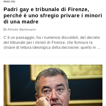
MAILING
Padri gay e tribunale di Firenze,
perché è uno sfregio privare i minori
di una madre
Di
Alfredo Mantovano
C’è un passaggio, fra i numerosi discutibili, del decreto
del tribunale per i minori di Firenze, che fornisce la
chiave di lettura ideologica della decisione: quello in cui
i giudici affermano che “la famiglia è sempre più intesa
come comunità di affetti, incentrata sui rapporti concreti
che si instaurano fra i suoi componenti; al diritto spetta
di tutelare tali rapporti”.…