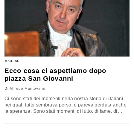
MAILING
Ecco cosa ci aspettiamo dopo
piazza San Giovanni
Di
Alfredo Mantovano
Ci sono stati dei momenti nella nostra storia di italiani
nei quali tutto sembrava perso, e pareva perduta anche
la speranza. Sono stati momenti di lutto, di fame, di
paura, con eserciti stranieri sul nostro territorio, e con i
capi che erano scomparsi o si erano dati alla fuga:
senza andare molto indietro nella Storia, basta pensare