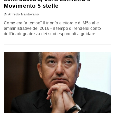
Movimento 5 stelle
Di
Alfredo Mantovano
Come era “a tempo” il trionfo elettorale di M5s alle
amministrative del 2016 - il tempo di rendersi conto
dell’inadeguatezza dei suoi esponenti a guidare
importanti città italiane, Roma in testa -, così potrebbe
essere “a tempo” il suo tonfo di queste ore. Dipende da
quanto i due schieramenti, di centrodestra e di
centrosinistra, saranno in grado di raccogliere le…