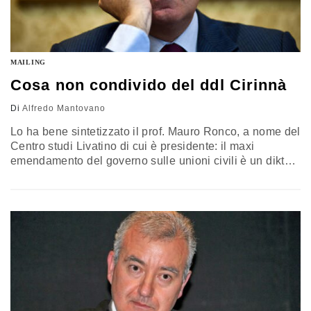
MAILING
Cosa non condivido del ddl Cirinnà
Di
Alfredo Mantovano
Lo ha bene sintetizzato il prof. Mauro Ronco, a nome del
Centro studi Livatino di cui è presidente: il maxi
emendamento del governo sulle unioni civili è un diktat
per il Parlamento, è una grave lesione per la
democrazia e nel merito è un atto profondamente
ingiusto. Parto dall’ultima affermazione: il testo
approvato con voto di fiducia equipara alla famiglia
fondata…